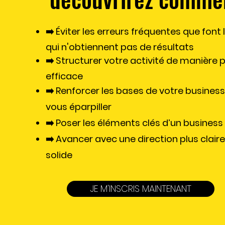
➡️ Éviter les erreurs fréquentes que font
qui n'obtiennent pas de résultats
➡️ S
tructurer votre activité de manière pl
efficace​
➡️
Renforcer les bases de votre business
vous éparpiller
➡️ P
oser les éléments clés d’un business
➡️ A
vancer avec une direction plus claire
solide
JE M'INSCRIS MAINTENANT