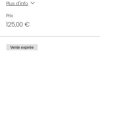
Plus d'info
Prix
125,00 €
Vente expirée
Type de billet
Tarif Normal
Plus d'info
Prix
145,00 €
Vente expirée
Type de billet