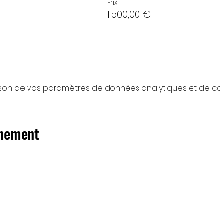
Prix
1 500,00 €
son de vos paramètres de données analytiques et de coo
énement
© 2026 par PSK AGENCY