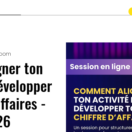
Contact
Zoom
ner ton
développer
ffaires -
26