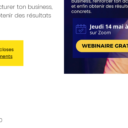
cturer ton business,
btenir des résultats
 closes
ements
0