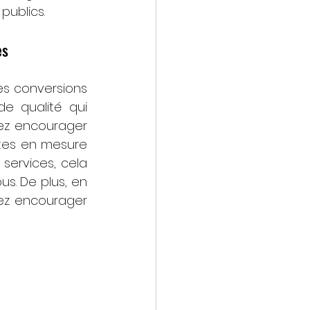
publics.
es
s conversions 
e qualité qui 
ez encourager 
êtes en mesure 
services, cela 
s. De plus, en 
ez encourager 