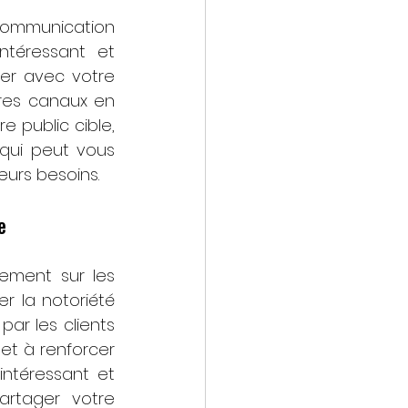
ommunication 
téressant et 
er avec votre 
res canaux en 
 public cible, 
qui peut vous 
eurs besoins.
e
ement sur les 
 la notoriété 
r les clients 
et à renforcer 
ntéressant et 
rtager votre 