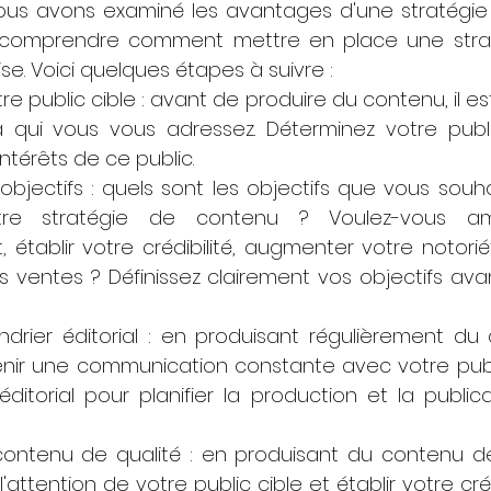
us avons examiné les avantages d'une stratégie d
 comprendre comment mettre en place une straté
se. Voici quelques étapes à suivre :
e public cible : avant de produire du contenu, il es
qui vous vous adressez. Déterminez votre public
intérêts de ce public.
 objectifs : quels sont les objectifs que vous souha
e stratégie de contenu ? Voulez-vous amél
 établir votre crédibilité, augmenter votre notori
 ventes ? Définissez clairement vos objectifs avan
drier éditorial : en produisant régulièrement du 
ir une communication constante avec votre public
éditorial pour planifier la production et la public
ontenu de qualité : en produisant du contenu de 
l'attention de votre public cible et établir votre créd