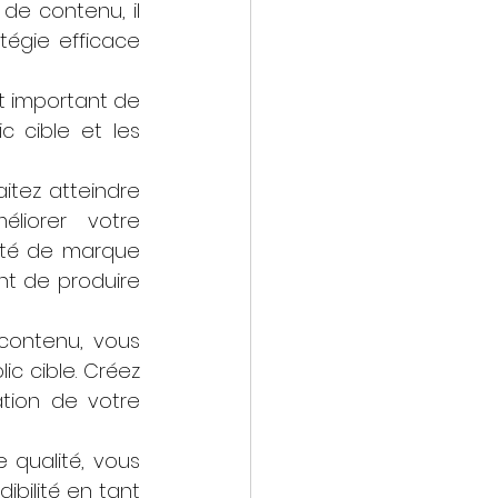
e contenu, il 
gie efficace 
t important de 
 cible et les 
itez atteindre 
iorer votre 
été de marque 
t de produire 
contenu, vous 
 cible. Créez 
ation de votre 
qualité, vous 
ibilité en tant 