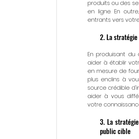
produits ou des ser
en ligne. En outr
entrants vers votr
2. La stratégie
En produisant du c
aider à établir vot
en mesure de fourni
plus enclins à vo
source crédible d'
aider à vous diff
votre connaissanc
3. La stratégi
public cible